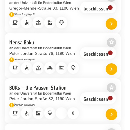
Als Favor
an der Universität für Bodenkultur Wien
Gregor-Mendel-Straße 33
1180 Wien
Geschlossen
priority_high
Öffentlich zugänglich!
Hinweis
local_cafe
accessible
deck
dinner_dining
icecream
chevron_right
Standort 
star_border
Mensa Boku
Als Favor
an der Universität für Bodenkultur Wien
Peter-Jordan-Straße 76
1190 Wien
Geschlossen
priority_high
Öffentlich zugänglich!
Hinweis
local_cafe
accessible
deck
bakery_dining
dinner_dining
icecream
chevron_right
Standort
star_border
BOKs – Die Pausen-Station
Als Favor
an der Universität für Bodenkultur Wien
Peter-Jordan-Straße 82
1190 Wien
Geschlossen
priority_high
Öffentlich zugänglich!
Hinweis
local_cafe
accessible
dinner_dining
icecream
exposure_zero
chevron_right
Standort 