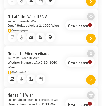
local_cafe
accessible
dinner_dining
restaurant
icecream
chevron_right
Standort 
star_border
M-Café Uni Wien UZA 2
Als Favor
an der Universität Wien
Josef-Holaubekplatz 2
1090 Wien
Geschlossen
priority_high
Öffentlich zugänglich!
Hinweis
local_cafe
accessible
bakery_dining
dinner_dining
icecream
chevron_right
Standort 
star_border
Mensa TU Wien Freihaus
Als Favor
im Freihaus der TU Wien
Wiedner Hauptstraße 8-10
1040
Geschlossen
Wien
priority_high
Öffentlich zugänglich!
Hinweis
local_cafe
accessible
dinner_dining
restaurant
chevron_right
Standort 
star_border
Mensa PH Wien
Als Favor
an der Pädagogischen Hochschule Wien
Grenzackerstraße 18
1100 Wien
Geschlossen