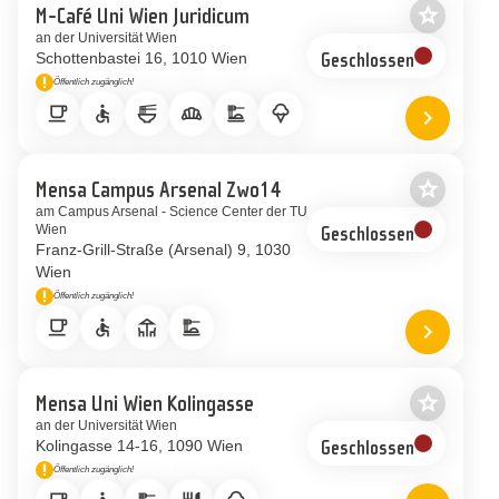
star_border
M-Café Uni Wien Juridicum
Als Favor
an der Universität Wien
Schottenbastei 16
1010 Wien
Geschlossen
priority_high
Öffentlich zugänglich!
Hinweis
local_cafe
accessible
ramen_dining
bakery_dining
dinner_dining
icecream
chevron_right
Standort 
star_border
Mensa Campus Arsenal Zwo14
Als Favor
am Campus Arsenal - Science Center der TU
Wien
Geschlossen
Franz-Grill-Straße (Arsenal) 9
1030
Wien
priority_high
Öffentlich zugänglich!
Hinweis
local_cafe
accessible
deck
dinner_dining
chevron_right
Standort
star_border
Mensa Uni Wien Kolingasse
Als Favor
an der Universität Wien
Kolingasse 14-16
1090 Wien
Geschlossen
priority_high
Öffentlich zugänglich!
Hinweis