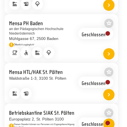
dinner_dining
history_edu
icecream
chevron_right
Standort 
star_border
Mensa PH Baden
Als Favor
an der Pädagogischen Hochschule
Niederösterreich
Geschlossen
Mühlgasse 67
2500 Baden
priority_high
Öffentlich zugänglich!
Hinweis
local_cafe
accessible
dinner_dining
icecream
chevron_right
Standort
star_border
Mensa HTL/HAK St. Pölten
Als Favor
Waldstraße 1-3
3100 St. Pölten
Geschlossen
dinner_dining
history_edu
chevron_right
Standort 
star_border
Betriebskantine SIAK St. Pölten
Als Favor
Europaplatz 2
St. Pölten 3100
chevron_right
Geschlossen
Diesen Standort können nur Personen mit Zugangsberechtigung
priority_high