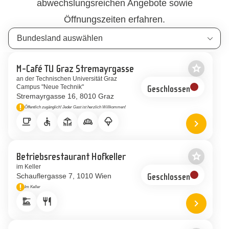
abwechslungsreichen Angebote sowie
Öffnungszeiten erfahren.
Bundesland suchen
star_border
M-Café TU Graz Stremayrgasse
Als Favor
an der Technischen Universität Graz
Campus "Neue Technik"
Geschlossen
Stremayrgasse 16
8010 Graz
priority_high
Öffentlich zugänglich! Jeder Gast ist herzlich Willkommen!
Hinweis
local_cafe
accessible
deck
bakery_dining
icecream
chevron_right
Standort
star_border
Betriebsrestaurant Hofkeller
Als Favor
im Keller
Schauflergasse 7
1010 Wien
Geschlossen
priority_high
Im Keller
Hinweis
dinner_dining
restaurant
chevron_right
Standort 