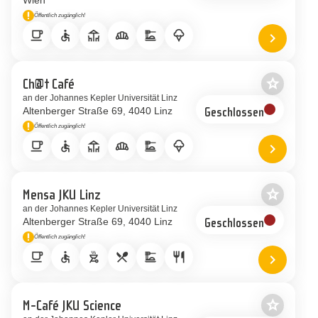
Wien
priority_high
Öffentlich zugänglich!
Hinweis
local_cafe
accessible
deck
bakery_dining
dinner_dining
icecream
chevron_right
Standort 
star_border
Ch@t Café
Als Favor
an der Johannes Kepler Universität Linz
Altenberger Straße 69
4040 Linz
Geschlossen
priority_high
Öffentlich zugänglich!
Hinweis
local_cafe
accessible
deck
bakery_dining
dinner_dining
icecream
chevron_right
Standort 
star_border
Mensa JKU Linz
Als Favor
an der Johannes Kepler Universität Linz
Altenberger Straße 69
4040 Linz
Geschlossen
priority_high
Öffentlich zugänglich!
Hinweis
local_cafe
accessible
outdoor_grill
restaurant_menu
dinner_dining
restaurant
chevron_right
Standort 
star_border
M-Café JKU Science
Als Favor