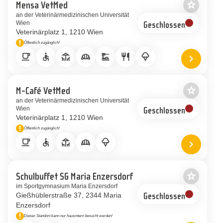
star_border
Mensa VetMed
Als Favor
an der Veterinärmedizinischen Universität
Wien
Geschlossen
Veterinärplatz 1
1210 Wien
priority_high
Öffentlich zugänglich!
Hinweis
local_cafe
accessible
deck
bakery_dining
dinner_dining
restaurant
icecream
chevron_right
Standort
star_border
M-Café VetMed
Als Favor
an der Veterinärmedizinischen Universität
Wien
Geschlossen
Veterinärplatz 1
1210 Wien
priority_high
Öffentlich zugänglich!
Hinweis
local_cafe
accessible
deck
bakery_dining
icecream
chevron_right
Standort 
star_border
Schulbuffet SG Maria Enzersdorf
Als Favor
im Sportgymnasium Maria Enzersdorf
Gießhüblerstraße 37
2344 Maria
Geschlossen
Enzersdorf
priority_high
Dieser Standort kann nur hausintern besucht werden!
Hinweis