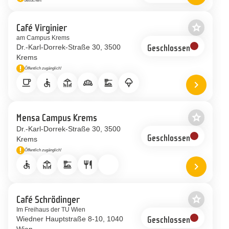
besuchen!
Standort 
Hinweis
star_border
Café Virginier
Als Favor
am Campus Krems
Dr.-Karl-Dorrek-Straße 30
3500
Geschlossen
Krems
priority_high
Öffentlich zugänglich!
Hinweis
local_cafe
accessible
deck
bakery_dining
dinner_dining
icecream
chevron_right
Standort 
star_border
Mensa Campus Krems
Als Favor
Dr.-Karl-Dorrek-Straße 30
3500
Krems
Geschlossen
priority_high
Öffentlich zugänglich!
Hinweis
accessible
deck
dinner_dining
restaurant
chevron_right
Standort
star_border
Café Schrödinger
Als Favor
Im Freihaus der TU Wien
Wiedner Hauptstraße 8-10
1040
Geschlossen